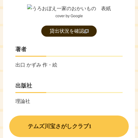
cover by Google
貸出状況を確認
著者
出口 かずみ 作・絵
出版社
理論社
テムズ川宝さがしクラブ1