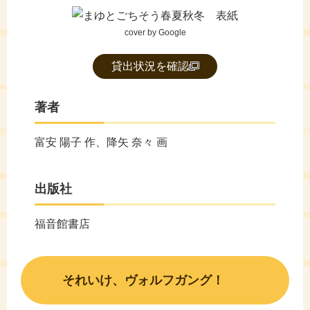
cover by Google
貸出状況を確認
著者
富安 陽子 作、降矢 奈々 画
出版社
福音館書店
それいけ、ヴォルフガング！