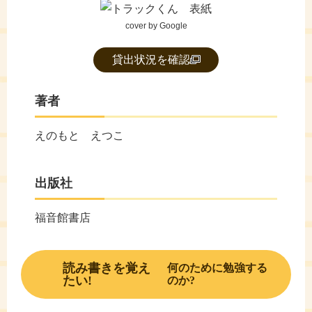
cover by Google
貸出状況を確認
著者
えのもと えつこ
出版社
福音館書店
読み書きを覚え
何のために勉強する
たい!
のか?