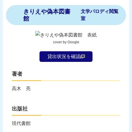
きりえや偽本図書
文学パロディ閲覧
館
室
cover by Google
貸出状況を確認
著者
高木 亮
出版社
現代書館