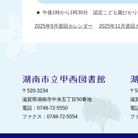
午後1時から1時30分 認定こども園ひか
2025年9月巡回カレンダー
2025年11月巡
〒520‐3234
〒5
滋賀県湖南市中央五丁目50番地
滋
電話：0748‐72‐5550
電話
ファクス：0748‐72‐5554
ファ