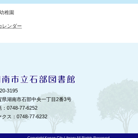
り幼稚園
回カレンダー
20‐3195
賀県湖南市石部中央一丁目2番3号
：0748‐77‐6252
クス：0748‐77‐6232