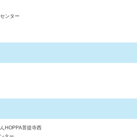
りセンター
んHOPPA菩提寺西
センター